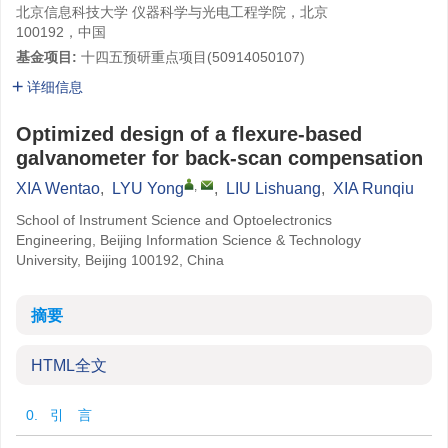
北京信息科技大学 仪器科学与光电工程学院，北京
100192，中国
基金项目:
十四五预研重点项目(
50914050107
)
详细信息
Optimized design of a flexure-based
galvanometer for back-scan compensation
,
XIA Wentao
,
LYU Yong
,
LIU Lishuang
,
XIA Runqiu
School of Instrument Science and Optoelectronics
Engineering, Beijing Information Science & Technology
University, Beijing 100192, China
摘要
HTML全文
0. 引 言