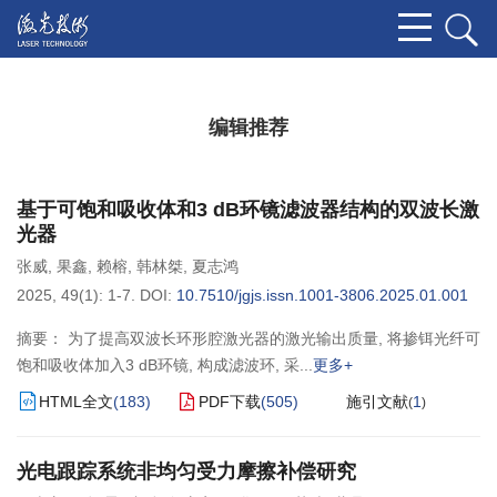
编辑推荐
基于可饱和吸收体和3 dB环镜滤波器结构的双波长激
光器
张威
,
果鑫
,
赖榕
,
韩林桀
,
夏志鸿
2025, 49(1): 1-7.
DOI:
10.7510/jgjs.issn.1001-3806.2025.01.001
摘要： 为了提高双波长环形腔激光器的激光输出质量, 将掺铒光纤可
饱和吸收体加入3 dB环镜, 构成滤波环, 采
更多+
HTML全文
(
183
)
PDF下载
(
505
)
施引文献
1
(
)
光电跟踪系统非均匀受力摩擦补偿研究