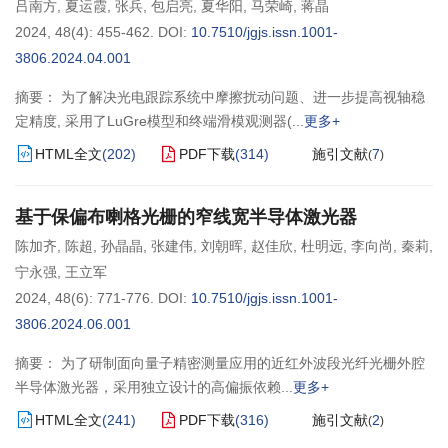
吕南方
,
夏运霞
,
张兵
,
包启亮
,
夏华阳
,
马荣崎
,
蒋晶
2024, 48(4): 455-462.
DOI:
10.7510/jgjs.issn.1001-
3806.2024.04.001
摘要： 为了解决光电跟踪系统中摩擦扰动问题、进一步提高视轴稳
定精度, 采用了LuGre模型和终端滑模观测器(
更多+
HTML全文
(
202
)
PDF下载
(
314
)
施引文献
7
(
)
基于保偏布喇格光栅的窄线宽半导体激光器
陈加齐
,
陈超
,
孙晶晶
,
张建伟
,
刘朝晖
,
赵佳欣
,
杜明远
,
李向尚
,
秦莉
,
宁永强
,
王立军
2024, 48(6): 771-776.
DOI:
10.7510/jgjs.issn.1001-
3806.2024.06.001
摘要： 为了研制面向量子精密测量应用的近红外波段光纤光栅外腔
半导体激光器，采用独立设计的高偏振依赖
更多+
HTML全文
(
241
)
PDF下载
(
316
)
施引文献
2
(
)