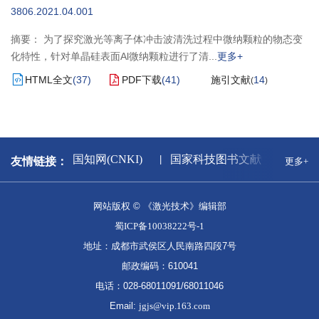
3806.2021.04.001
摘要： 为了探究激光等离子体冲击波清洗过程中微纳颗粒的物态变
化特性，针对单晶硅表面Al微纳颗粒进行了清
更多+
HTML全文
(
37
)
PDF下载
(
41
)
施引文献
14
(
)
出版署
中国知网(CNKI)
国家科技图书文献中心
友情链接：
更多+
网站版权 © 《激光技术》编辑部
蜀ICP备10038222号-1
地址：成都市武侯区人民南路四段7号
邮政编码：610041
电话：028-68011091/68011046
Email:
jgjs@vip.163.com