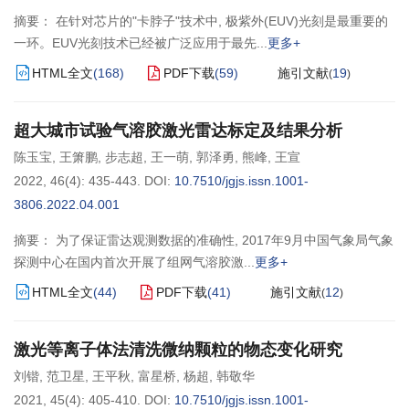
摘要： 在针对芯片的"卡脖子"技术中, 极紫外(EUV)光刻是最重要的
一环。EUV光刻技术已经被广泛应用于最先
更多+
HTML全文
(
168
)
PDF下载
(
59
)
施引文献
19
(
)
超大城市试验气溶胶激光雷达标定及结果分析
陈玉宝
,
王箫鹏
,
步志超
,
王一萌
,
郭泽勇
,
熊峰
,
王宣
2022, 46(4): 435-443.
DOI:
10.7510/jgjs.issn.1001-
3806.2022.04.001
摘要： 为了保证雷达观测数据的准确性, 2017年9月中国气象局气象
探测中心在国内首次开展了组网气溶胶激
更多+
HTML全文
(
44
)
PDF下载
(
41
)
施引文献
12
(
)
激光等离子体法清洗微纳颗粒的物态变化研究
刘锴
,
范卫星
,
王平秋
,
富星桥
,
杨超
,
韩敬华
2021, 45(4): 405-410.
DOI:
10.7510/jgjs.issn.1001-