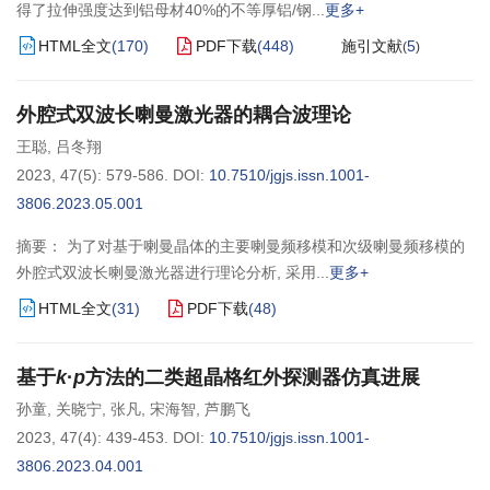
得了拉伸强度达到铝母材40%的不等厚铝/钢
更多+
HTML全文
(
170
)
PDF下载
(
448
)
施引文献
5
(
)
外腔式双波长喇曼激光器的耦合波理论
王聪
,
吕冬翔
2023, 47(5): 579-586.
DOI:
10.7510/jgjs.issn.1001-
3806.2023.05.001
摘要： 为了对基于喇曼晶体的主要喇曼频移模和次级喇曼频移模的
外腔式双波长喇曼激光器进行理论分析, 采用
更多+
HTML全文
(
31
)
PDF下载
(
48
)
基于
k
·
p
方法的二类超晶格红外探测器仿真进展
孙童
,
关晓宁
,
张凡
,
宋海智
,
芦鹏飞
2023, 47(4): 439-453.
DOI:
10.7510/jgjs.issn.1001-
3806.2023.04.001