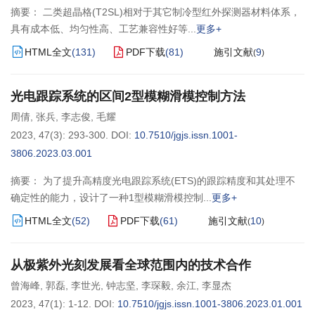
摘要： 二类超晶格(T2SL)相对于其它制冷型红外探测器材料体系，
具有成本低、均匀性高、工艺兼容性好等
更多+
HTML全文
(
131
)
PDF下载
(
81
)
施引文献
9
(
)
光电跟踪系统的区间2型模糊滑模控制方法
周倩
,
张兵
,
李志俊
,
毛耀
2023, 47(3): 293-300.
DOI:
10.7510/jgjs.issn.1001-
3806.2023.03.001
摘要： 为了提升高精度光电跟踪系统(ETS)的跟踪精度和其处理不
确定性的能力，设计了一种1型模糊滑模控制
更多+
HTML全文
(
52
)
PDF下载
(
61
)
施引文献
10
(
)
从极紫外光刻发展看全球范围内的技术合作
曾海峰
,
郭磊
,
李世光
,
钟志坚
,
李琛毅
,
余江
,
李显杰
2023, 47(1): 1-12.
DOI:
10.7510/jgjs.issn.1001-3806.2023.01.001