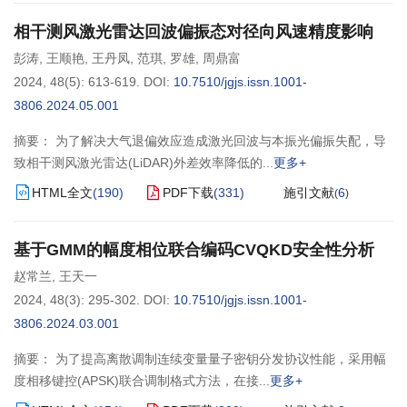
相干测风激光雷达回波偏振态对径向风速精度影响
彭涛
,
王顺艳
,
王丹凤
,
范琪
,
罗雄
,
周鼎富
2024, 48(5): 613-619.
DOI:
10.7510/jgjs.issn.1001-
3806.2024.05.001
摘要： 为了解决大气退偏效应造成激光回波与本振光偏振失配，导
致相干测风激光雷达(LiDAR)外差效率降低的
更多+
HTML全文
(
190
)
PDF下载
(
331
)
施引文献
6
(
)
基于GMM的幅度相位联合编码CVQKD安全性分析
赵常兰
,
王天一
2024, 48(3): 295-302.
DOI:
10.7510/jgjs.issn.1001-
3806.2024.03.001
摘要： 为了提高离散调制连续变量量子密钥分发协议性能，采用幅
度相移键控(APSK)联合调制格式方法，在接
更多+