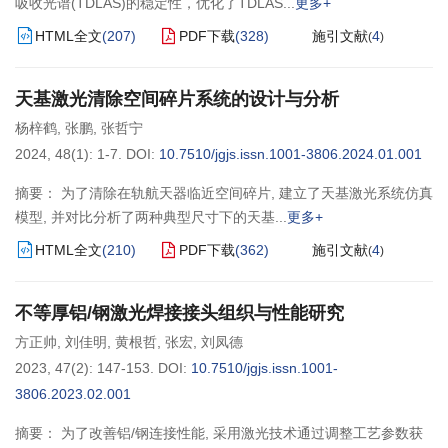
吸收光谱(TDLAS)的稳定性，优化了TDLAS
更多+
HTML全文
(
207
)
PDF下载
(
328
)
施引文献
4
(
)
天基激光清除空间碎片系统的设计与分析
杨梓鹤
,
张鹏
,
张哲宁
2024, 48(1): 1-7.
DOI:
10.7510/jgjs.issn.1001-3806.2024.01.001
摘要： 为了清除在轨航天器临近空间碎片, 建立了天基激光系统仿真
模型, 并对比分析了两种典型尺寸下的天基
更多+
HTML全文
(
210
)
PDF下载
(
362
)
施引文献
4
(
)
不等厚铝/钢激光焊接接头组织与性能研究
方正帅
,
刘佳明
,
黄根哲
,
张宏
,
刘凤德
2023, 47(2): 147-153.
DOI:
10.7510/jgjs.issn.1001-
3806.2023.02.001
摘要： 为了改善铝/钢连接性能, 采用激光技术通过调整工艺参数获