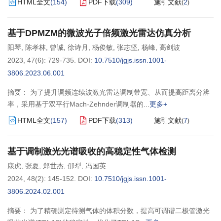
HTML全文
(
154
)
PDF下载
(
309
)
施引文献
2
(
)
基于DPMZM的微波光子倍频激光雷达仿真分析
阳琴
,
陈孝林
,
曾诚
,
徐诗月
,
杨俊敏
,
张志坚
,
杨峰
,
高剑波
2023, 47(6): 729-735.
DOI:
10.7510/jgjs.issn.1001-
3806.2023.06.001
摘要： 为了提升调频连续波激光雷达调制带宽、从而提高距离分辨
率，采用基于双平行Mach-Zehnder调制器的
更多+
HTML全文
(
157
)
PDF下载
(
313
)
施引文献
7
(
)
基于调制激光光谱吸收的高稳定性气体检测
康虎
,
张夏
,
郑世杰
,
邵犁
,
冯国英
2024, 48(2): 145-152.
DOI:
10.7510/jgjs.issn.1001-
3806.2024.02.001
摘要： 为了精确测定待测气体的体积分数，提高可调谐二极管激光